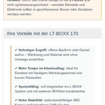
Hinweis:
Durch das offene Design ist die
LT-BOXX 170
nicht spritzwassergeschützt – sensible Kleinteile und
Elektronik sollten in geschlossenen Boxen oder Einsätzen
verstaut werden.
Ihre Vorteile mit der LT-BOXX 170
✔
Sofortiger Zugriff:
offene Bauform statt Deckel
auf/zu – Werkzeug und Material sind ohne
Umwege erreichbar
✔
Mehr Tempo im Arbeitsalltag:
ideal für
Einsätze mit häufigem Werkzeugwechsel und
kurzen Rüstzeiten
✔
Systemfähig:
voll integrierbar ins L-BOXX
System und mit weiteren BOXXen kombinierbar
✔
Hohe Stabilität:
widerstandsfähiger ABS-
Korpus und belastbare Griffe für den