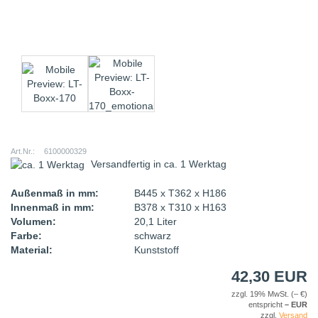
Art.Nr.:
6100000329
Versandfertig in
ca. 1 Werktag
Außenmaß in mm:
B445 x T362 x H186
Innenmaß in mm:
B378 x T310 x H163
Volumen:
20,1 Liter
Farbe:
schwarz
Material:
Kunststoff
42,30 EUR
zzgl. 19% MwSt.
(
–
€)
entspricht
–
EUR
zzgl.
Versand