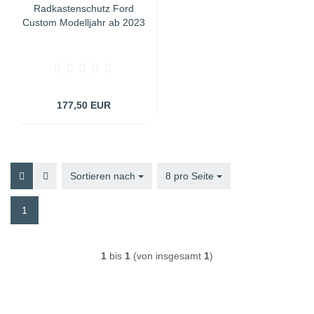
Radkastenschutz Ford
Custom Modelljahr ab 2023
177,50 EUR
Sortieren nach
Sortieren nach
8 pro Seite
pro Seite
1
1
bis
1
(von insgesamt
1
)