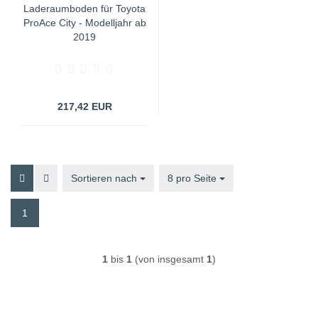
Laderaumboden für Toyota
ProAce City - Modelljahr ab
2019
217,42 EUR
Sortieren nach
Sortieren nach
8 pro Seite
pro Seite
1
1
bis
1
(von insgesamt
1
)