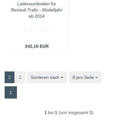
Laderaumboden für
Renautl Trafic - Modelljahr
ab 2014
342,16 EUR
Sortieren nach
Sortieren nach
8 pro Seite
pro Seite
1
1
bis
1
(von insgesamt
1
)