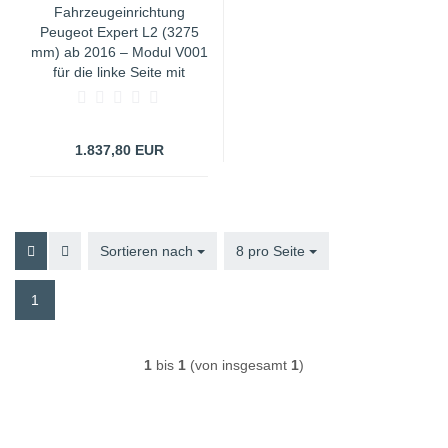
Fahrzeugeinrichtung
Peugeot Expert L2 (3275
mm) ab 2016 – Modul V001
für die linke Seite mit
Schubladen &
Sortimentskoffern
1.837,80 EUR
Sortieren nach
Sortieren nach
8 pro Seite
pro Seite
1
1
bis
1
(von insgesamt
1
)