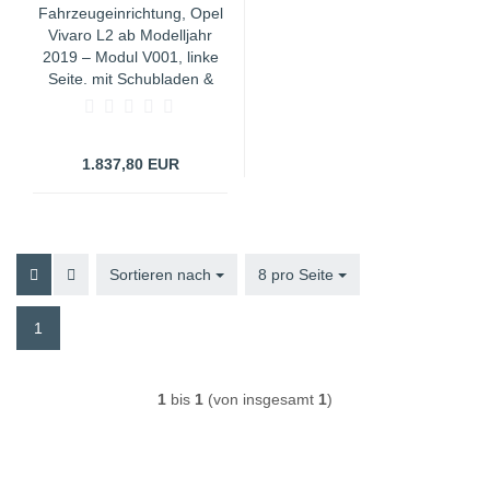
Fahrzeugeinrichtung, Opel
Vivaro L2 ab Modelljahr
2019 – Modul V001, linke
Seite, mit Schubladen &
Sortimentskoffern
1.837,80 EUR
Sortieren nach
Sortieren nach
8 pro Seite
pro Seite
1
1
bis
1
(von insgesamt
1
)